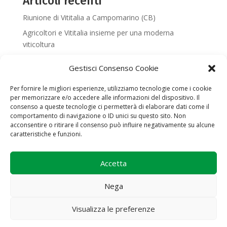
Articoli recenti
Riunione di Vititalia a Campomarino (CB)
Agricoltori e Vititalia insieme per una moderna
viticoltura
Gestisci Consenso Cookie
Categorie
Per fornire le migliori esperienze, utilizziamo tecnologie come i cookie
Notizie
per memorizzare e/o accedere alle informazioni del dispositivo. Il
consenso a queste tecnologie ci permetterà di elaborare dati come il
comportamento di navigazione o ID unici su questo sito. Non
acconsentire o ritirare il consenso può influire negativamente su alcune
caratteristiche e funzioni.
Accetta
Nega
Società Cooperativa Agricola Vititalia | P.IVA 01714820493 |
Via Livornese, 9 - 56042 Crespina Lorenzana (Cenaia) PI | tel.
Visualizza le preferenze
+39 366 87 93 675 | info@vititalia.it